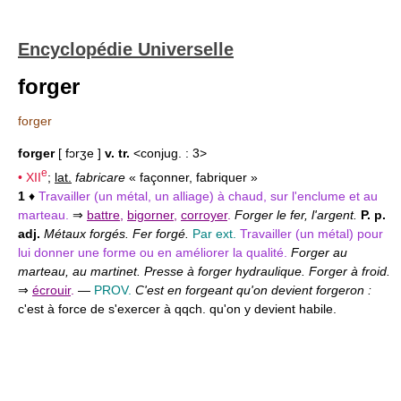
Encyclopédie Universelle
forger
forger
forger
[ fɔrʒe ]
v. tr.
<conjug. : 3>
e
•
XII
;
lat.
fabricare
« façonner, fabriquer »
1
♦
Travailler (un métal, un alliage) à chaud, sur l'enclume et au
marteau.
⇒
battre
,
bigorner
,
corroyer
.
Forger le fer, l'argent.
P. p.
adj.
Métaux forgés. Fer forgé.
Par ext.
Travailler (un métal) pour
lui donner une forme ou en améliorer la qualité.
Forger au
marteau, au martinet. Presse à forger hydraulique. Forger à froid.
⇒
écrouir
.
—
PROV.
C'est en forgeant qu'on devient forgeron :
c'est à force de s'exercer à qqch. qu'on y devient habile.