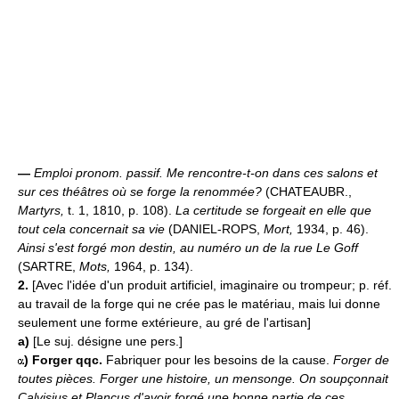
—
Emploi pronom. passif.
Me rencontre-t-on dans ces salons et
sur ces théâtres où se forge la renommée?
(CHATEAUBR.,
Martyrs,
t. 1, 1810, p. 108).
La certitude se forgeait en elle que
tout cela concernait sa vie
(DANIEL-ROPS,
Mort,
1934, p. 46).
Ainsi s'est forgé mon destin, au numéro un de la rue Le Goff
(SARTRE,
Mots,
1964, p. 134).
2.
[Avec l'idée d'un produit artificiel, imaginaire ou trompeur; p. réf.
au travail de la forge qui ne crée pas le matériau, mais lui donne
seulement une forme extérieure, au gré de l'artisan]
a)
[Le suj. désigne une pers.]
)
Forger qqc.
Fabriquer pour les besoins de la cause.
Forger de
toutes pièces.
Forger une histoire, un mensonge.
On soupçonnait
Calvisius et Plancus d'avoir forgé une bonne partie de ces