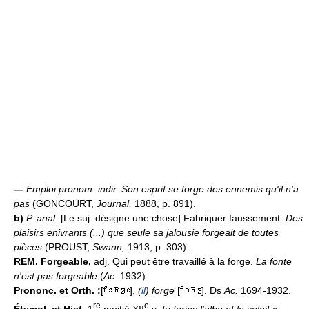
—
Emploi pronom. indir.
Son esprit se forge des ennemis qu'il n'a
pas
(GONCOURT,
Journal,
1888, p. 891).
b)
P. anal.
[Le suj. désigne une chose] Fabriquer faussement.
Des
plaisirs enivrants (...) que seule sa jalousie forgeait de toutes
pièces
(PROUST,
Swann,
1913, p. 303).
REM.
Forgeable,
adj. Qui peut être travaillé à la forge.
La fonte
n'est pas forgeable
(
Ac.
1932).
Prononc. et Orth. :
[
],
(
il
) forge
[
]. Ds
Ac.
1694-1932.
re
e
Étymol. et Hist.
1
moitié XII
s.
tu forjas l'albe et le soleil
«