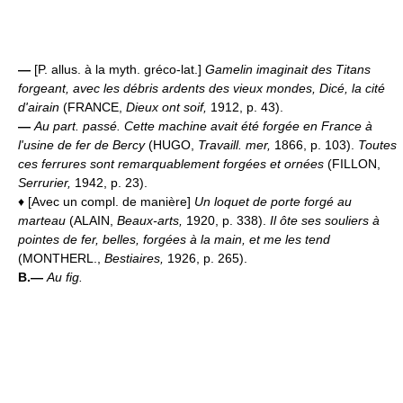
—
[P. allus. à la myth. gréco-lat.]
Gamelin imaginait des Titans
forgeant, avec les débris ardents des vieux mondes, Dicé, la cité
d'airain
(FRANCE,
Dieux ont soif,
1912, p. 43).
—
Au part. passé.
Cette machine avait été forgée en France à
l'usine de fer de Bercy
(HUGO,
Travaill. mer,
1866, p. 103).
Toutes
ces ferrures sont remarquablement forgées et ornées
(FILLON,
Serrurier,
1942, p. 23).
♦ [Avec un compl. de manière]
Un loquet de porte forgé au
marteau
(ALAIN,
Beaux-arts,
1920, p. 338).
Il ôte ses souliers à
pointes de fer, belles, forgées à la main, et me les tend
(MONTHERL.,
Bestiaires,
1926, p. 265).
B.—
Au fig.