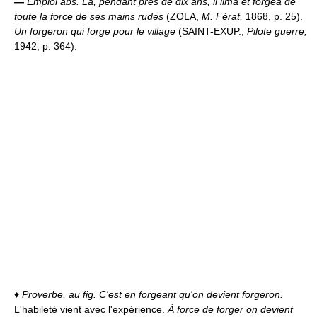
—
Emploi abs.
Là, pendant près de dix ans, il lima et forgea de
toute la force de ses mains rudes
(ZOLA,
M. Férat,
1868, p. 25).
Un forgeron qui forge pour le village
(SAINT-EXUP.,
Pilote guerre,
1942, p. 364).
♦
Proverbe, au fig.
C'est en forgeant qu'on devient forgeron.
L'habileté vient avec l'expérience.
À force de forger on devient