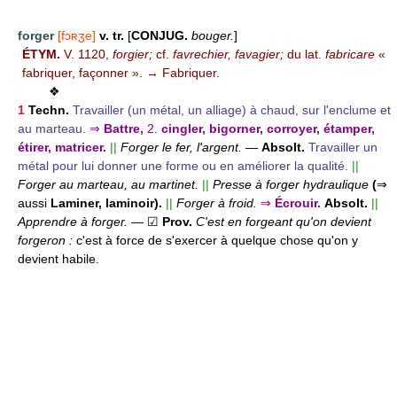
forger
[fɔʀʒe]
v. tr.
[
CONJUG.
bouger.
]
ÉTYM.
V. 1120,
forgier;
cf.
favrechier, favagier;
du lat.
fabricare
«
fabriquer, façonner ». → Fabriquer.
❖
1
Techn.
Travailler (un métal, un alliage) à chaud, sur l'enclume et
au marteau.
⇒
Battre,
2.
cingler, bigorner, corroyer, étamper,
étirer, matricer.
||
Forger le fer, l'argent.
—
Absolt.
Travailler un
métal pour lui donner une forme ou en améliorer la qualité.
||
Forger au marteau, au martinet.
||
Presse à forger hydraulique
(
⇒
aussi
Laminer, laminoir).
||
Forger à froid.
⇒
Écrouir.
Absolt.
||
Apprendre à forger.
— ☑
Prov.
C'est en forgeant qu'on devient
forgeron :
c'est à force de s'exercer à quelque chose qu'on y
devient habile.