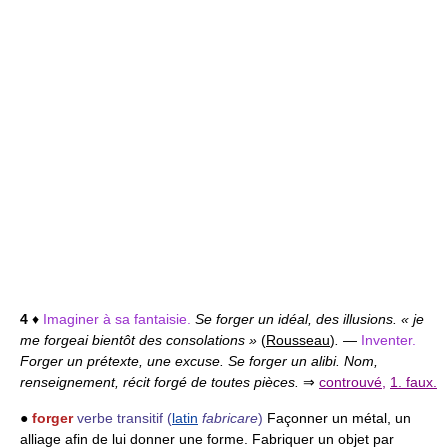
4
♦
Imaginer à sa fantaisie.
Se forger un idéal, des illusions. « je
me forgeai bientôt des consolations »
(
Rousseau
)
.
—
Inventer.
Forger un prétexte, une excuse. Se forger un alibi. Nom,
renseignement, récit forgé de toutes pièces.
⇒
controuvé
,
1. faux.
●
forger
verbe transitif
(
latin
fabricare
)
Façonner un métal, un
alliage afin de lui donner une forme. Fabriquer un objet par