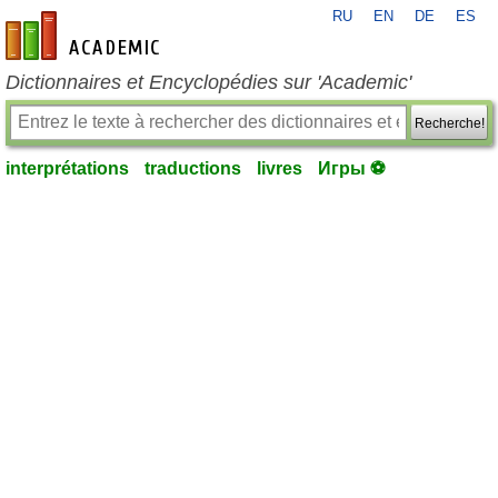
RU
EN
DE
ES
fr-academic.com
Dictionnaires et Encyclopédies sur 'Academic'
Recherche!
interprétations
traductions
livres
Игры ⚽