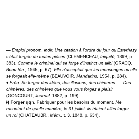
—
Emploi pronom. indir.
Une citation à l'ordre du jour qu'Esterhazy
s'était forgée de toutes pièces
(CLEMENCEAU,
Iniquité,
1899, p.
383).
Comme le criminel qui se forge d'instinct un alibi
(GRACQ,
Beau tén.,
1945, p. 67).
Elle n'acceptait que les mensonges qu'elle
se forgeait elle-même
(BEAUVOIR,
Mandarins,
1954, p. 284).
♦
Fréq.
Se forger des idées, des illusions, des chimères.
— Des
chimères, des chimères que vous vous forgez à plaisir
(GONCOURT,
Journal,
1882, p. 199).
)
Forger qqn.
Fabriquer pour les besoins du moment.
Me
racontant de quelle manière, le 31 juillet, ils étaient allés forger —
un roi
(CHATEAUBR.,
Mém.,
t. 3, 1848, p. 634).