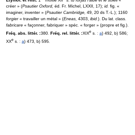
créer » (
Psautier Oxford,
éd. Fr. Michel, LXXII, 17);
id.
fig. «
imaginer, inventer » (
Psautier Cambridge,
49, 20 ds T.-L.); 1160
forgier
« travailler un métal » (
Eneas,
4303,
ibid.
). Du lat. class.
fabricare
« façonner, fabriquer » spéc. « forger » (propre et fig.).
e
Fréq. abs. littér. :
380.
Fréq. rel. littér. :
XIX
s. :
a
) 492, b) 586;
e
XX
s. :
a
) 473, b) 595.