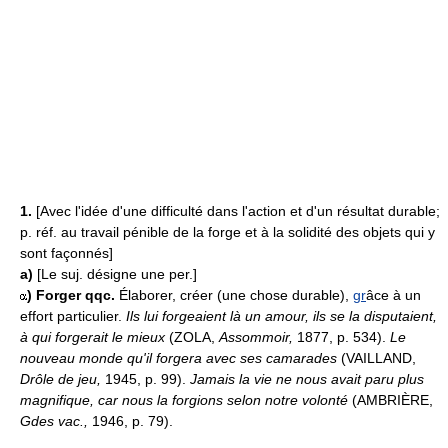
1.
[Avec l'idée d'une difficulté dans l'action et d'un résultat durable;
p. réf. au travail pénible de la forge et à la solidité des objets qui y
sont façonnés]
a)
[Le suj. désigne une per.]
)
Forger qqc.
Élaborer, créer (une chose durable),
gr
âce à un
effort particulier.
Ils lui forgeaient là un amour, ils se la disputaient,
à qui forgerait le mieux
(ZOLA,
Assommoir,
1877, p. 534).
Le
nouveau monde qu'il forgera avec ses camarades
(VAILLAND,
Drôle de jeu,
1945, p. 99).
Jamais la vie ne nous avait paru plus
magnifique, car nous la forgions selon notre volonté
(AMBRIÈRE,
Gdes vac.,
1946, p. 79).