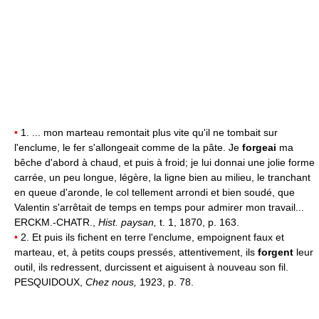
•
1. ... mon marteau remontait plus vite qu'il ne tombait sur
l'enclume, le fer s'allongeait comme de la pâte. Je
forgeai
ma
bêche d'abord à chaud, et puis à froid; je lui donnai une jolie forme
carrée, un peu longue, légère, la ligne bien au milieu, le tranchant
en queue d'aronde, le col tellement arrondi et bien soudé, que
Valentin s'arrêtait de temps en temps pour admirer mon travail...
ERCKM.-CHATR.,
Hist. paysan,
t. 1, 1870, p. 163.
•
2. Et puis ils fichent en terre l'enclume, empoignent faux et
marteau, et, à petits coups pressés, attentivement, ils
forgent
leur
outil, ils redressent, durcissent et aiguisent à nouveau son fil.
PESQUIDOUX,
Chez nous,
1923, p. 78.