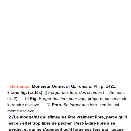
Bernanos,
Monsieur Ouine,
in
Œ. roman., Pl., p. 1421.
♦
Loc. fig. (Littér.).
||
Forger des fers, des chaînes
(→ Anneau,
cit. 2).
— ☑
Fig.
Forger des fers pour qqn,
préparer sa servitude,
le rendre esclave.
— ☑
Pron.
Se forger des fers :
rendre soi-
même esclave.
2
(Le mondain)
qui s'imagine être vraiment libre, parce qu'il
est en effet trop libre de pécher, c'est-à-dire libre à se
perdre, et qui ne s'aperçoit qu'il forge ses fers par l'usage