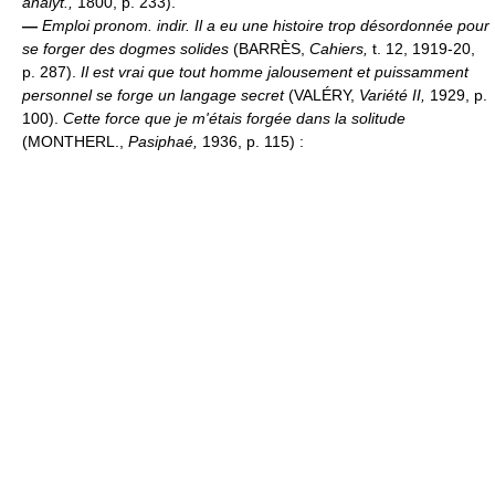
analyt.,
1800, p. 233).
—
Emploi pronom. indir.
Il a eu une histoire trop désordonnée pour
se forger des dogmes solides
(BARRÈS,
Cahiers,
t. 12, 1919-20,
p. 287).
Il est vrai que tout homme jalousement et puissamment
personnel se forge un langage secret
(VALÉRY,
Variété II,
1929, p.
100).
Cette force que je m'étais forgée dans la solitude
(MONTHERL.,
Pasiphaé,
1936, p. 115) :