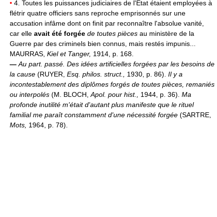
•
4. Toutes les puissances judiciaires de l'État étaient employées à
flétrir quatre officiers sans reproche emprisonnés sur une
accusation infâme dont on finit par reconnaître l'absolue vanité,
car elle
avait été forgée
de toutes pièces
au ministère de la
Guerre par des criminels bien connus, mais restés impunis...
MAURRAS,
Kiel et Tanger,
1914, p. 168.
—
Au part. passé.
Des idées artificielles forgées par les besoins de
la cause
(RUYER,
Esq. philos. struct.,
1930, p. 86).
Il y a
incontestablement des diplômes forgés de toutes pièces, remaniés
ou interpolés
(M. BLOCH,
Apol. pour hist.,
1944, p. 36).
Ma
profonde inutilité m'était d'autant plus manifeste que le rituel
familial me paraît constamment d'une nécessité forgée
(SARTRE,
Mots,
1964, p. 78).