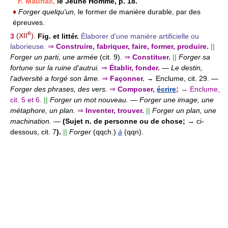
F. Mauriac,
le Jeune Homme, p. 18.
♦
Forger quelqu'un,
le former de manière durable, par des
épreuves.
e
3
(XII
).
Fig. et littér.
Élaborer d'une manière artificielle ou
laborieuse.
⇒
Construire, fabriquer, faire, former, produire.
||
Forger un parti, une armée
(cit. 9).
⇒
Constituer.
||
Forger sa
fortune sur la ruine d'autrui.
⇒
Établir, fonder.
—
Le destin,
l'adversité a forgé son âme.
⇒
Façonner.
→ Enclume, cit. 29. —
Forger des phrases, des vers.
⇒
Composer,
écrire
;
→ Enclume,
cit. 5 et 6.
||
Forger un mot nouveau.
—
Forger une image, une
métaphore, un plan.
⇒
Inventer, trouver.
||
Forger un plan, une
machination.
—
(Sujet n. de personne ou de chose;
→ ci-
dessous, cit. 7
).
||
Forger
(qqch.)
à
(qqn).