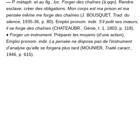
—
P. métaph.
et
au fig., loc.
Forger des chaînes (à qqn).
Rendre
esclave; créer des obligations.
Mon corps est ma prison et ma
pensée même me forge des chaînes
(J. BOUSQUET,
Trad. du
silence,
1935-36, p. 80). Emploi pronom. indir.
S'il polit ses mœurs,
il se forge des chaînes
(CHATEAUBR.,
Génie,
t. 1, 1803, p. 118).
♦
Forger un instrument.
Préparer les moyens (d'une action).
Emploi pronom. indir.
La pensée ne dispose pas de l'instrument
d'analyse qu'elle se forgera plus tard
(MOUNIER,
Traité caract.,
1946, p. 615).