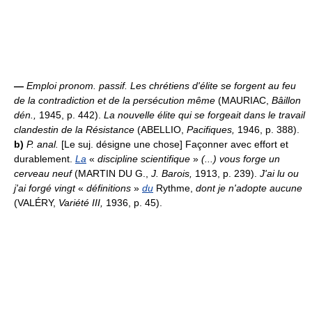
—
Emploi pronom. passif.
Les chrétiens d'élite se forgent au feu
de la contradiction et de la persécution même
(MAURIAC,
Bâillon
dén.,
1945, p. 442).
La nouvelle élite qui se forgeait dans le travail
clandestin de la Résistance
(ABELLIO,
Pacifiques,
1946, p. 388).
b)
P. anal.
[Le suj. désigne une chose] Façonner avec effort et
durablement.
La
«
discipline scientifique
»
(...) vous forge un
cerveau neuf
(MARTIN DU G.,
J. Barois,
1913, p. 239).
J'ai lu ou
j'ai forgé vingt
«
définitions
»
du
Rythme,
dont je n'adopte aucune
(VALÉRY,
Variété III,
1936, p. 45).