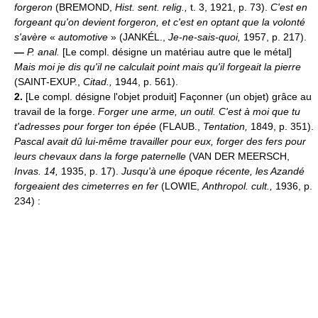
forgeron
(BREMOND,
Hist. sent. relig.,
t. 3, 1921, p. 73).
C'est en
forgeant qu'on devient forgeron, et c'est en optant que la volonté
s'avère
«
automotive
» (JANKÉL.,
Je-ne-sais-quoi,
1957, p. 217).
—
P. anal.
[Le compl. désigne un matériau autre que le métal]
Mais moi je dis qu'il ne calculait point mais qu'il forgeait la pierre
(SAINT-EXUP.,
Citad.,
1944, p. 561).
2.
[Le compl. désigne l'objet produit] Façonner (un objet) grâce au
travail de la forge.
Forger une arme, un outil.
C'est à moi que tu
t'adresses pour forger ton épée
(FLAUB.,
Tentation,
1849, p. 351).
Pascal avait dû lui-même travailler pour eux, forger des fers pour
leurs chevaux dans la forge paternelle
(VAN DER MEERSCH,
Invas. 14,
1935, p. 17).
Jusqu'à une époque récente, les Azandé
forgeaient des cimeterres en fer
(LOWIE,
Anthropol. cult.,
1936, p.
234) :