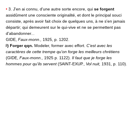
•
3. J'en ai connu, d'une autre sorte encore, qui
se forgent
assidûment une consciente originalité, et dont le principal souci
consiste, après avoir fait choix de quelques uns, à ne s'en jamais
départir; qui demeurent sur le qui-vive et ne se permettent pas
d'abandonner...
GIDE,
Faux-monn.,
1925, p. 1202.
)
Forger qqn.
Modeler, former avec effort.
C'est avec les
caractères de cette trempe qu'on forge les meilleurs chrétiens
(GIDE,
Faux-monn.,
1925 p. 1122).
Il faut que je forge les
hommes pour qu'ils servent
(SAINT-EXUP.,
Vol nuit,
1931, p. 110).