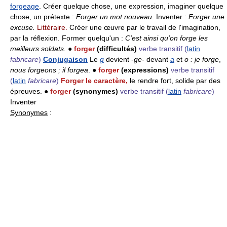
forgeage
. Créer quelque chose, une expression, imaginer quelque
chose, un prétexte :
Forger un mot nouveau.
Inventer :
Forger une
excuse.
Littéraire.
Créer une œuvre par le travail de l'imagination,
par la réflexion. Former quelqu'un :
C'est ainsi qu'on forge les
meilleurs soldats.
●
forger
(difficultés)
verbe transitif
(
latin
fabricare
)
Conjugaison
Le
g
devient -
ge-
devant
a
et
o : je forge
,
nous forgeons ; il forgea
. ●
forger
(expressions)
verbe transitif
(
latin
fabricare
)
Forger le caractère,
le rendre fort, solide par des
épreuves. ●
forger
(synonymes)
verbe transitif
(
latin
fabricare
)
Inventer
Synonymes
: