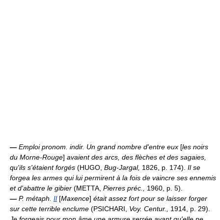
—
Emploi pronom. indir.
Un grand nombre d'entre eux
[
les noirs
du Morne-Rouge
]
avaient des arcs, des flèches et des sagaies,
qu'ils s'étaient forgés
(HUGO,
Bug-Jargal,
1826, p. 174).
Il se
forgea les armes qui lui permirent à la fois de vaincre ses ennemis
et d'abattre le gibier
(METTA,
Pierres préc.,
1960, p. 5).
—
P. métaph.
Il
[
Maxence
]
était assez fort pour se laisser forger
sur cette terrible enclume
(PSICHARI,
Voy. Centur.,
1914, p. 29).
Je forgeais pour mon âme une armure serrée avant qu'elle ne